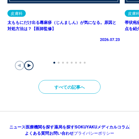
皮膚科
皮膚
太ももにだけ出る蕁麻疹（じんましん）が気になる。原因と
帯状疱
対処方法は？【医師監修】
点を紹
2026.07.23
すべての記事へ
ニュース
医療機関を探す
薬局を探す
SOKUYAKUメディカルコラム
よくある質問
お問い合わせ
プライバシーポリシー