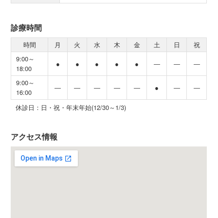
診療時間
時間
月
火
水
木
金
土
日
祝
9:00～
●
●
●
●
●
―
―
―
18:00
9:00～
―
―
―
―
―
●
―
―
16:00
休診日：日・祝・年末年始(12/30～1/3)
アクセス情報