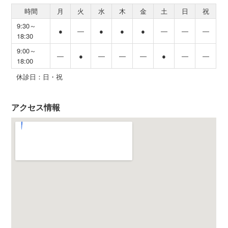
時間
月
火
水
木
金
土
日
祝
9:30～
●
―
●
●
●
―
―
―
18:30
9:00～
―
●
―
―
―
●
―
―
18:00
休診日：日・祝
アクセス情報