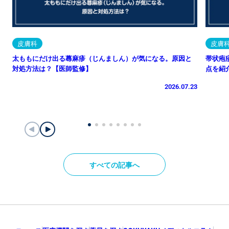
皮膚科
皮膚
太ももにだけ出る蕁麻疹（じんましん）が気になる。原因と
帯状疱
対処方法は？【医師監修】
点を紹
2026.07.23
すべての記事へ