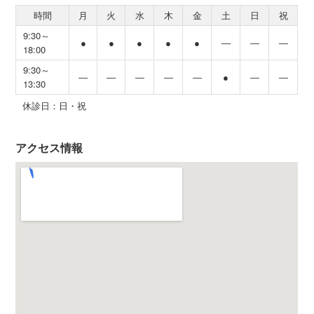
時間
月
火
水
木
金
土
日
祝
9:30～
●
●
●
●
●
―
―
―
18:00
9:30～
―
―
―
―
―
●
―
―
13:30
休診日：日・祝
アクセス情報