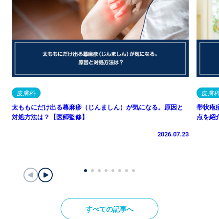
皮膚科
皮膚
太ももにだけ出る蕁麻疹（じんましん）が気になる。原因と
帯状疱
対処方法は？【医師監修】
点を紹
2026.07.23
すべての記事へ