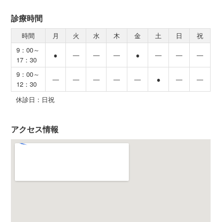
診療時間
時間
月
火
水
木
金
土
日
祝
9：00～
●
―
―
―
●
―
―
―
17：30
9：00～
―
―
―
―
―
●
―
―
12：30
休診日：日祝
アクセス情報