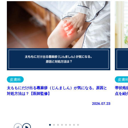
皮膚科
皮膚
太ももにだけ出る蕁麻疹（じんましん）が気になる。原因と
帯状疱
対処方法は？【医師監修】
点を紹
2026.07.23