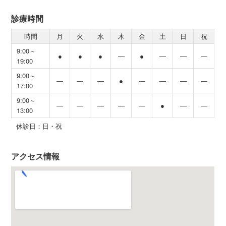
診療時間
時間
月
火
水
木
金
土
日
祝
9:00～
●
●
●
―
●
―
―
―
19:00
9:00～
―
―
―
●
―
―
―
―
17:00
9:00～
―
―
―
―
―
●
―
―
13:00
休診日：日・祝
アクセス情報