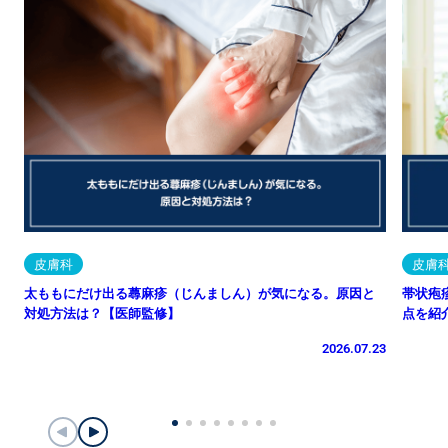
皮膚科
皮膚
太ももにだけ出る蕁麻疹（じんましん）が気になる。原因と
帯状疱
対処方法は？【医師監修】
点を紹
2026.07.23