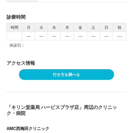
診療時間
時間
月
火
水
木
金
土
日
祝
―
―
―
―
―
―
―
―
休診日：
アクセス情報