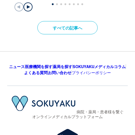
皮膚科
皮膚
太ももにだけ出る蕁麻疹（じんましん）が気になる。原因と
帯状疱
対処方法は？【医師監修】
点を紹
2026.07.23
すべての記事へ