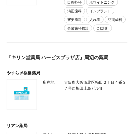
医療法人 豊仁会分院 荻野耳鼻咽喉科
所在地
大阪府大阪市北区梅田2丁目4-36 上
島ビル5F
診療科目
耳鼻咽喉科
大阪Ｔ．Ｔ．Ｃ梅田歯科医院
所在地
大阪府大阪市北区梅田2-4-36 上島
ビル3F
診療科目
一般歯科
小児歯科
口腔外科
ホワイトニング
矯正歯科
インプラント
審美歯科
入れ歯
訪問歯科
企業歯科検診
CT診断