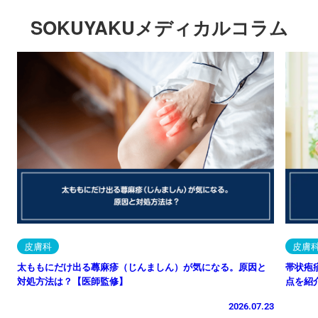
SOKUYAKUメディカルコラム
皮膚科
皮膚
太ももにだけ出る蕁麻疹（じんましん）が気になる。原因と
帯状疱
対処方法は？【医師監修】
点を紹
2026.07.23