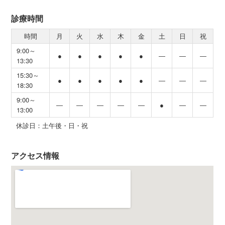
診療時間
時間
月
火
水
木
金
土
日
祝
9:00～
●
●
●
●
●
―
―
―
13:30
15:30～
●
●
●
●
●
―
―
―
18:30
9:00～
―
―
―
―
―
●
―
―
13:00
休診日：土午後・日・祝
アクセス情報