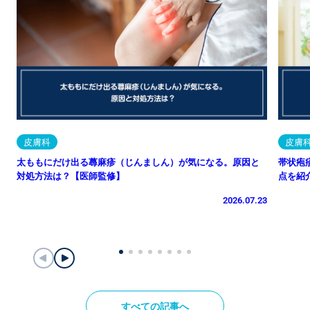
皮膚科
皮膚
太ももにだけ出る蕁麻疹（じんましん）が気になる。原因と
帯状疱
対処方法は？【医師監修】
点を紹
2026.07.23
すべての記事へ