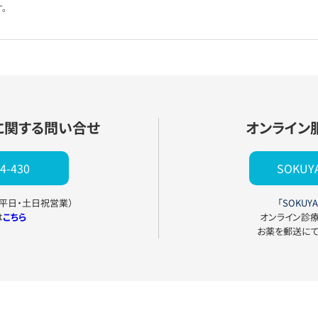
。
に関する問い合せ
オンライン
4-430
SOKU
0（平日・土日祝営業）
「SOKUYA
は
こちら
オンライン診
お薬を郵送に