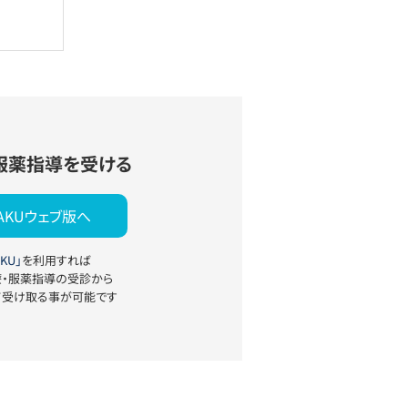
服薬指導を受ける
YAKUウェブ版へ
KU」
を利用すれば
療・服薬指導の受診から
て受け取る事が可能です