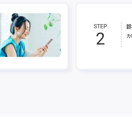
診
STEP
2
カ