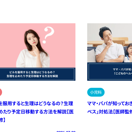
小児科
を服用すると生理はどうなるの？生理
ママ・パパが知ってお
めたり予定日移動する方法を解説【医
ペス」対処法【医師監
修】