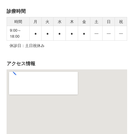
診療時間
時間
月
火
水
木
金
土
日
祝
9:00～
●
●
●
●
●
―
―
―
18:00
休診日：土日祝休み
アクセス情報