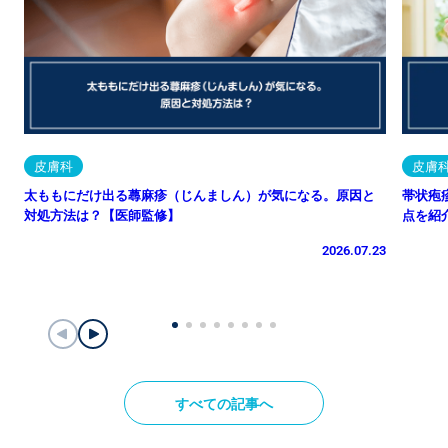
皮膚科
皮膚
太ももにだけ出る蕁麻疹（じんましん）が気になる。原因と
帯状疱
対処方法は？【医師監修】
点を紹
2026.07.23
すべての記事へ