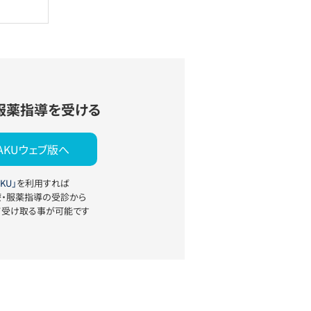
服薬指導を受ける
YAKUウェブ版へ
KU」
を利用すれば
療・服薬指導の受診から
て受け取る事が可能です