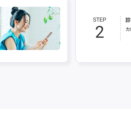
診
STEP
2
カ