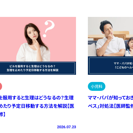
小児科
を服用すると生理はどうなるの？生理
ママ・パパが知ってお
めたり予定日移動する方法を解説【医
ペス」対処法【医師監
修】
2026.07.23