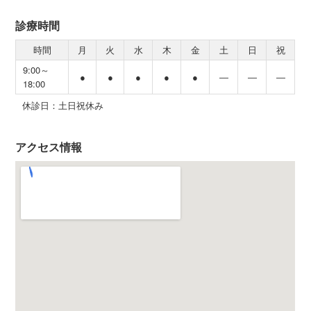
診療時間
時間
月
火
水
木
金
土
日
祝
9:00～
●
●
●
●
●
―
―
―
18:00
休診日：土日祝休み
アクセス情報