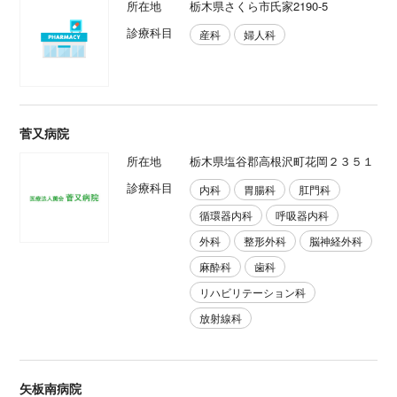
所在地
栃木県さくら市氏家2190-5
診療科目
産科
婦人科
菅又病院
所在地
栃木県塩谷郡高根沢町花岡２３５１
診療科目
内科
胃腸科
肛門科
循環器内科
呼吸器内科
外科
整形外科
脳神経外科
麻酔科
歯科
リハビリテーション科
放射線科
矢板南病院