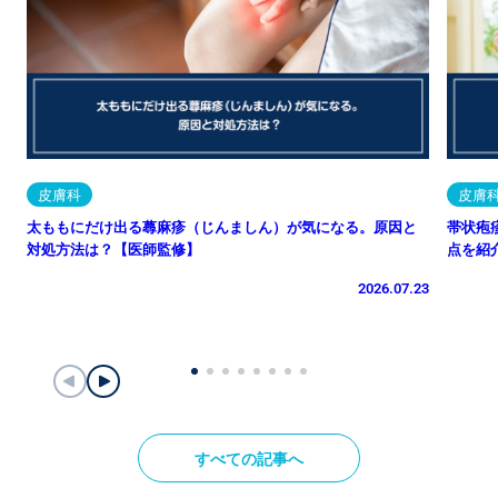
皮膚科
皮膚
太ももにだけ出る蕁麻疹（じんましん）が気になる。原因と
帯状疱
対処方法は？【医師監修】
点を紹
2026.07.23
すべての記事へ