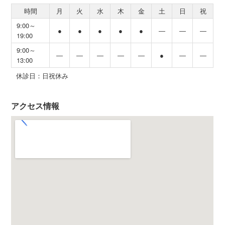
時間
月
火
水
木
金
土
日
祝
9:00～
●
●
●
●
●
―
―
―
19:00
9:00～
―
―
―
―
―
●
―
―
13:00
休診日：日祝休み
アクセス情報