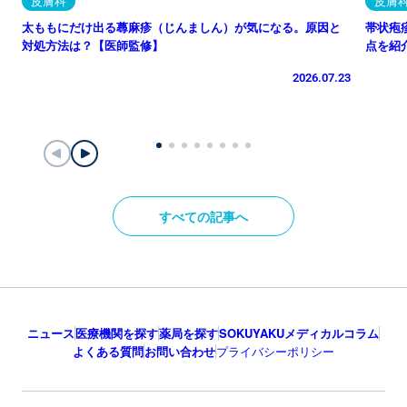
皮膚科
皮膚
太ももにだけ出る蕁麻疹（じんましん）が気になる。原因と
帯状疱
対処方法は？【医師監修】
点を紹
2026.07.23
すべての記事へ
ニュース
医療機関を探す
薬局を探す
SOKUYAKUメディカルコラム
よくある質問
お問い合わせ
プライバシーポリシー