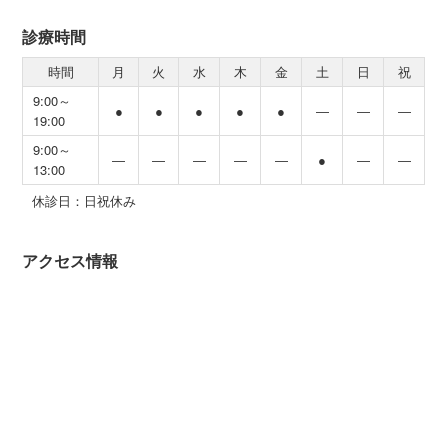
診療時間
時間
月
火
水
木
金
土
日
祝
9:00～
●
●
●
●
●
―
―
―
19:00
9:00～
―
―
―
―
―
●
―
―
13:00
休診日：日祝休み
アクセス情報