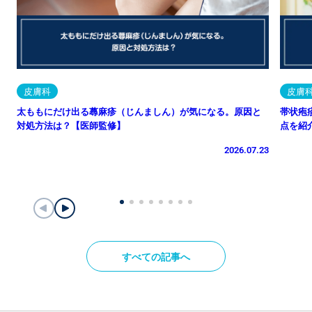
皮膚科
皮膚
太ももにだけ出る蕁麻疹（じんましん）が気になる。原因と
帯状疱
対処方法は？【医師監修】
点を紹
2026.07.23
すべての記事へ