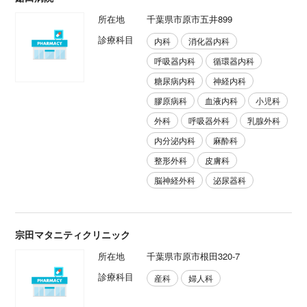
所在地
千葉県市原市五井899
診療科目
内科
消化器内科
呼吸器内科
循環器内科
糖尿病内科
神経内科
膠原病科
血液内科
小児科
外科
呼吸器外科
乳腺外科
内分泌内科
麻酔科
整形外科
皮膚科
脳神経外科
泌尿器科
宗田マタニティクリニック
所在地
千葉県市原市根田320-7
診療科目
産科
婦人科