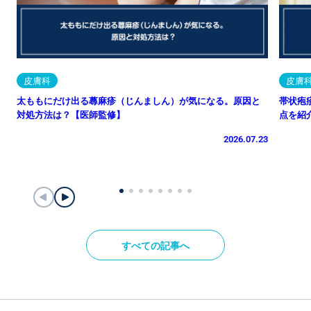
皮膚科
皮膚
太ももにだけ出る蕁麻疹（じんましん）が気になる。原因と
帯状疱
対処方法は？【医師監修】
点を紹
2026.07.23
すべての記事へ