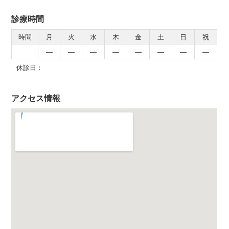
診療時間
時間
月
火
水
木
金
土
日
祝
―
―
―
―
―
―
―
―
休診日：
アクセス情報