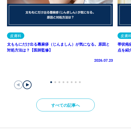
皮膚科
皮膚
太ももにだけ出る蕁麻疹（じんましん）が気になる。原因と
帯状疱
対処方法は？【医師監修】
点を紹
2026.07.23
すべての記事へ