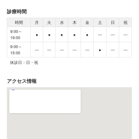
診療時間
時間
月
火
水
木
金
土
日
祝
9:00～
●
●
●
●
●
―
―
―
19:00
9:00～
―
―
―
―
―
●
―
―
15:00
休診日：日・祝
アクセス情報