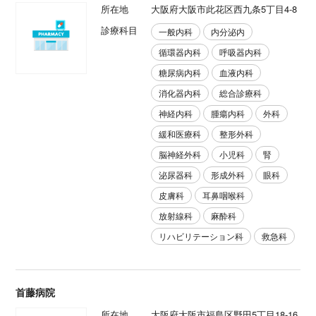
所在地
大阪府大阪市此花区西九条5丁目4-8
診療科目
一般内科
内分泌内
循環器内科
呼吸器内科
糖尿病内科
血液内科
消化器内科
総合診療科
神経内科
腫瘍内科
外科
緩和医療科
整形外科
脳神経外科
小児科
腎
泌尿器科
形成外科
眼科
皮膚科
耳鼻咽喉科
放射線科
麻酔科
リハビリテーション科
救急科
首藤病院
所在地
大阪府大阪市福島区野田5丁目18-16