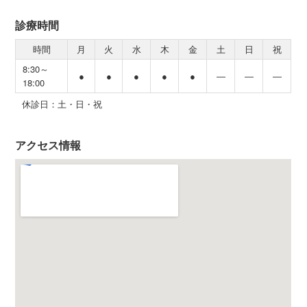
診療時間
時間
月
火
水
木
金
土
日
祝
8:30～
●
●
●
●
●
―
―
―
18:00
休診日：土・日・祝
アクセス情報