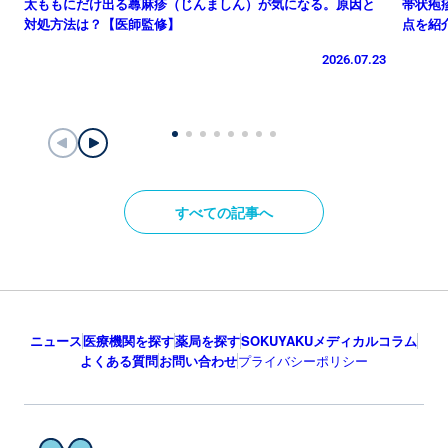
太ももにだけ出る蕁麻疹（じんましん）が気になる。原因と
帯状疱
対処方法は？【医師監修】
点を紹
2026.07.23
すべての記事へ
ニュース
医療機関を探す
薬局を探す
SOKUYAKUメディカルコラム
よくある質問
お問い合わせ
プライバシーポリシー