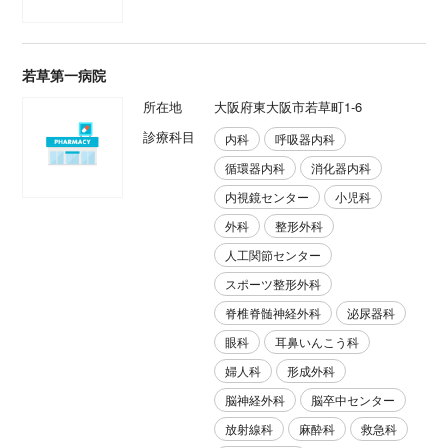
若草第一病院
所在地
大阪府東大阪市若草町1-6
診療科目
内科
呼吸器内科
循環器内科
消化器内科
内視鏡センター
小児科
外科
整形外科
人工関節センター
スポーツ整形外科
脊椎脊髄神経外科
泌尿器科
眼科
耳鼻いんこう科
婦人科
形成外科
脳神経外科
脳卒中センター
放射線科
麻酔科
救急科