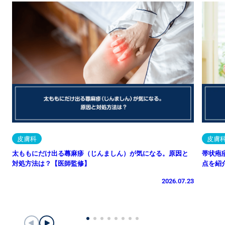
皮膚科
皮膚
太ももにだけ出る蕁麻疹（じんましん）が気になる。原因と
帯状疱
対処方法は？【医師監修】
点を紹
2026.07.23