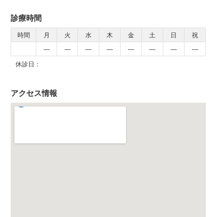
診療時間
時間
月
火
水
木
金
土
日
祝
―
―
―
―
―
―
―
―
休診日：
アクセス情報