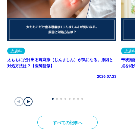
皮膚科
皮膚
太ももにだけ出る蕁麻疹（じんましん）が気になる。原因と
帯状疱
対処方法は？【医師監修】
点を紹
2026.07.23
すべての記事へ