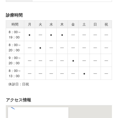
診療時間
時間
月
火
水
木
金
土
日
祝
8：00～
●
―
●
●
―
―
―
―
19：00
8：00～
―
●
―
―
―
―
―
―
20：00
9：00～
―
―
―
―
●
―
―
―
20：00
8：00～
―
―
―
―
―
●
―
―
13：00
休診日：日祝
アクセス情報