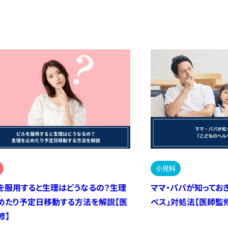
小児科
を服用すると生理はどうなるの？生理
ママ・パパが知ってお
めたり予定日移動する方法を解説【医
ペス」対処法【医師監
修】