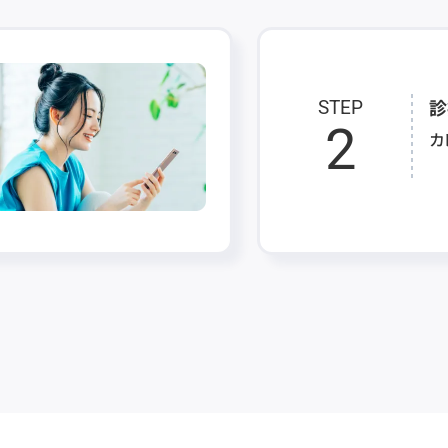
診
STEP
2
カ