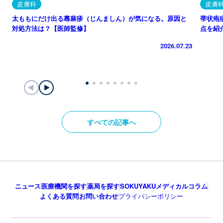
皮膚科
皮膚
太ももにだけ出る蕁麻疹（じんましん）が気になる。原因と
帯状疱
対処方法は？【医師監修】
点を紹
2026.07.23
すべての記事へ
ニュース
医療機関を探す
薬局を探す
SOKUYAKUメディカルコラム
よくある質問
お問い合わせ
プライバシーポリシー