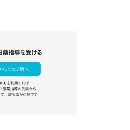
服薬指導を受ける
YAKUウェブ版へ
KU」
を利用すれば
療・服薬指導の受診から
て受け取る事が可能です