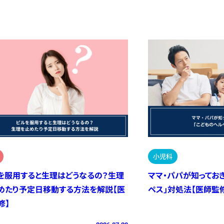
小児科
を服用すると生理はどうなるの？生理
ママ・パパが知ってお
めたり予定日移動する方法を解説【医
ペス」対処法【医師監
修】