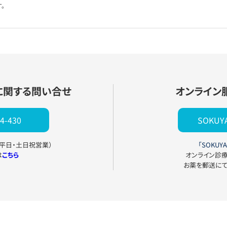
。
に関する問い合せ
オンライン
4-430
SOKU
0（平日・土日祝営業）
「SOKUYA
は
こちら
オンライン診
お薬を郵送に