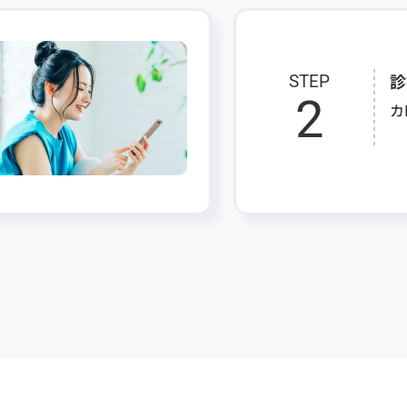
診
STEP
2
カ