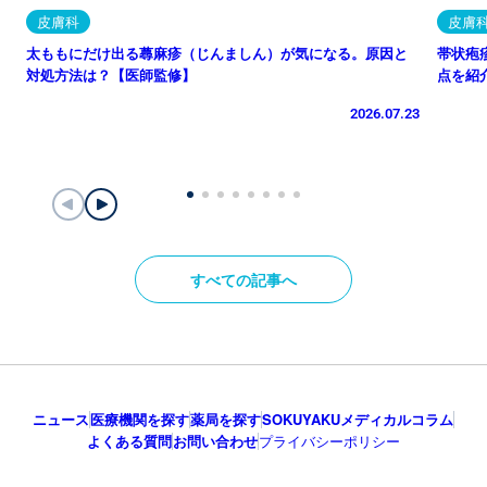
皮膚科
皮膚
太ももにだけ出る蕁麻疹（じんましん）が気になる。原因と
帯状疱
対処方法は？【医師監修】
点を紹
2026.07.23
すべての記事へ
ニュース
医療機関を探す
薬局を探す
SOKUYAKUメディカルコラム
よくある質問
お問い合わせ
プライバシーポリシー