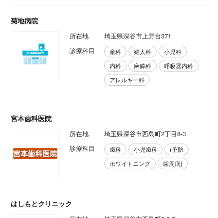
菊地病院
所在地
埼玉県深谷市上野台371
診療科目
産科
婦人科
小児科
内科
麻酔科
呼吸器内科
アレルギー科
宮本歯科医院
所在地
埼玉県深谷市西島町2丁目8-3
診療科目
歯科
小児歯科
(予防
ホワイトニング
歯周病)
はしもとクリニック