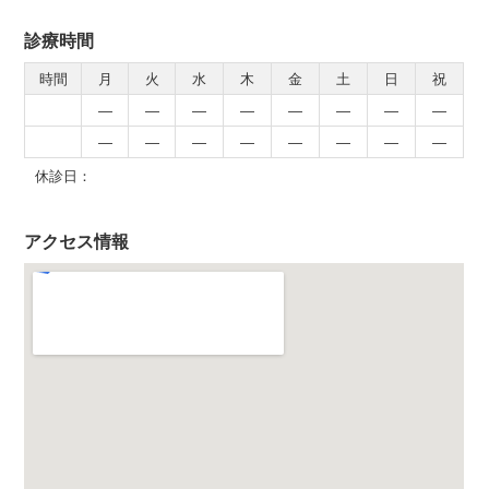
診療時間
時間
月
火
水
木
金
土
日
祝
―
―
―
―
―
―
―
―
―
―
―
―
―
―
―
―
休診日：
アクセス情報