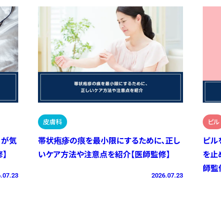
皮膚科
ピル
）が気
帯状疱疹の痕を最小限にするために、正し
ピル
】
いケア方法や注意点を紹介【医師監修】
を止
師監
.07.23
2026.07.23