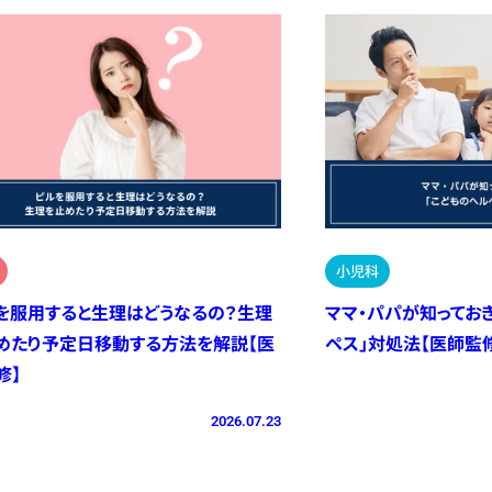
小児科
を服用すると生理はどうなるの？生理
ママ・パパが知ってお
めたり予定日移動する方法を解説【医
ペス」対処法【医師監
修】
2026.07.23