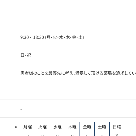
9:30～18:30 (月・火・水・木・金・土)
日・祝
患者様のことを最優先に考え、満足して頂ける薬局を追求してい
-
月曜
火曜
水曜
木曜
金曜
土曜
日曜
○
○
○
○
○
○
×