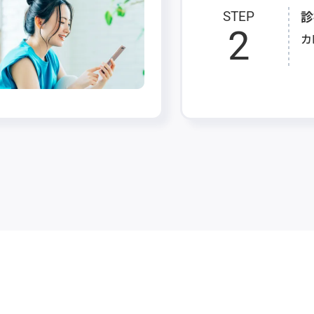
診
STEP
2
カ