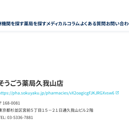
療機関を探す
薬局を探す
メディカルコラム
よくある質問
お問い合わ
そうごう薬局久我山店
https://pha.sokuyaku.jp/pharmacies/vX2oagicgFJKJRGXvsw6
〒 168-0081
東京都杉並区宮前５丁目１５－２１日通久我山ビル２階
TEL: 03-5336-7881