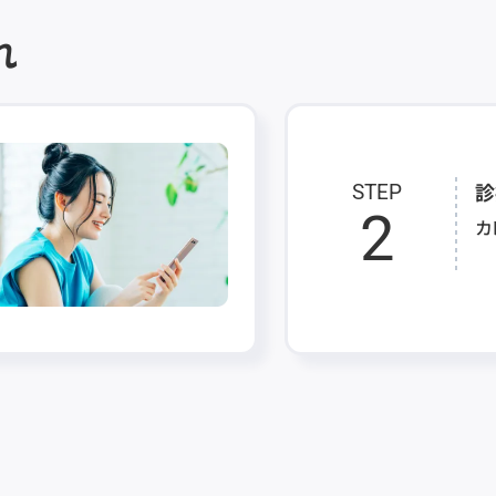
れ
診
STEP
2
カ