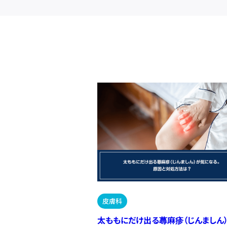
皮膚科
太ももにだけ出る蕁麻疹（じんましん