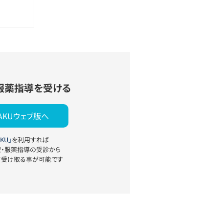
服薬指導を受ける
YAKUウェブ版へ
KU」
を利用すれば
療・服薬指導の受診から
て受け取る事が可能です