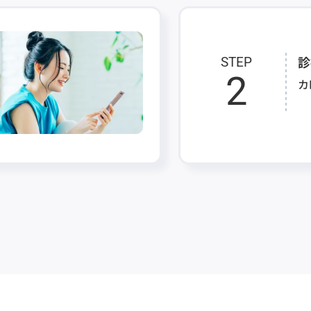
診
STEP
2
カ