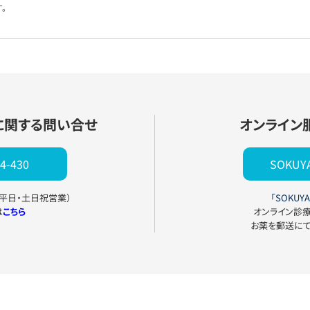
。
に関する問い合せ
オンライン
4-430
SOKU
0（平日・土日祝営業）
「SOKUYA
は
こちら
オンライン診
お薬を郵送に