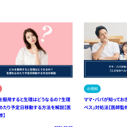
小児科
を服用すると生理はどうなるの？生理
ママ・パパが知ってお
めたり予定日移動する方法を解説【医
ペス」対処法【医師監
修】