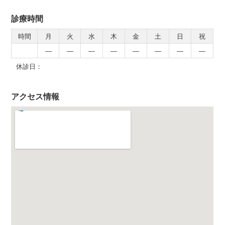
診療時間
時間
月
火
水
木
金
土
日
祝
―
―
―
―
―
―
―
―
休診日：
アクセス情報