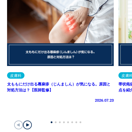
皮膚科
皮膚
太ももにだけ出る蕁麻疹（じんましん）が気になる。原因と
帯状疱
対処方法は？【医師監修】
点を紹
2026.07.23