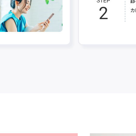
診
STEP
2
カ