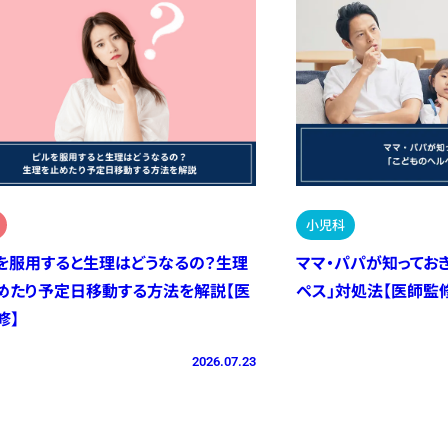
小児科
を服用すると生理はどうなるの？生理
ママ・パパが知ってお
めたり予定日移動する方法を解説【医
ペス」対処法【医師監
修】
2026.07.23