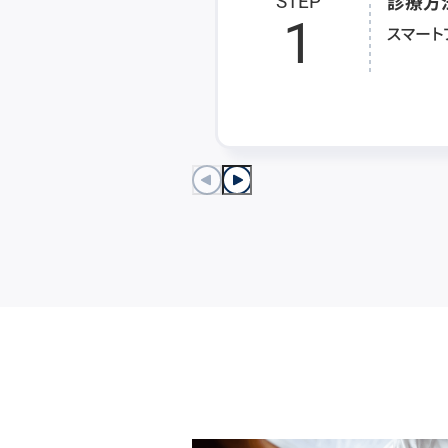
診療方
STEP
1
スマート