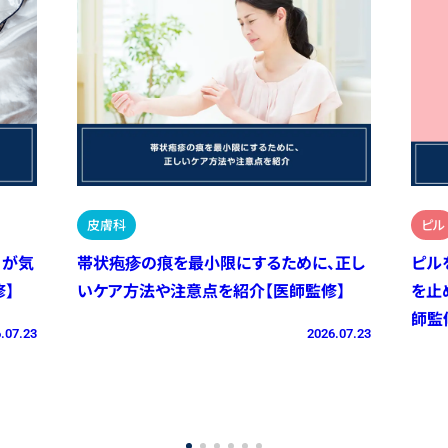
皮膚科
ピル
）が気
帯状疱疹の痕を最小限にするために、正し
ピル
】
いケア方法や注意点を紹介【医師監修】
を止
師監
.07.23
2026.07.23