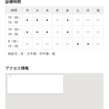
診療時間
時間
月
火
水
木
金
土
日
祝
10：00～
●
●
●
―
●
―
―
―
13：00
15：00～
●
●
●
―
●
―
―
―
19：00
9：00～
―
―
―
―
―
●
●
―
15：00
休診日：木・土午後・日午後・祝
アクセス情報