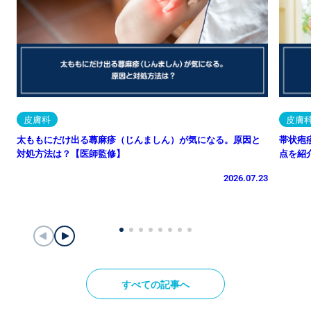
皮膚科
皮膚
太ももにだけ出る蕁麻疹（じんましん）が気になる。原因と
帯状疱
対処方法は？【医師監修】
点を紹
2026.07.23
すべての記事へ