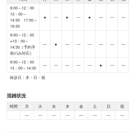
9:00～12：00
13：00～
●
―
●
―
●
―
―
―
14:30 17:00～
19:30
9:00～12：00
※13：00～
―
●
―
―
―
―
―
―
14:30（予約手
術のみ対応）
9:00～12：00
―
―
―
―
―
●
―
―
13：00～14:30
休診日：木・日・祝
混雑状況
時間
月
火
水
木
金
土
日
祝
―
―
―
―
―
―
―
―