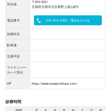
〒603-8221
所在地
京都府京都市北区紫野上築山町5
電話番号
075−414−2323：電話をかける
診療科目
駐車場
交通手段
マイナンバー
カード受付
HP
https://www.osawa-hihuka.com/
診療時間
時間
月
火
水
木
金
土
日
祝