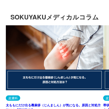
SOKUYAKUメディカルコラム
皮膚科
皮
太ももにだけ出る蕁麻疹（じんましん）が気になる。原因と対処方
帯