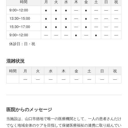
時間
月
火
水
木
金
土
日
祝
9:00~12:00
●
●
●
―
●
―
―
―
13:30~15:00
●
●
●
―
●
―
―
―
15:30~17:00
●
●
●
―
●
―
―
―
9:00~12:00
―
―
―
●
―
●
―
―
休診日：日・祝
混雑状況
時間
月
火
水
木
金
土
日
祝
―
―
―
―
―
―
―
―
医院からのメッセージ
当施設は、山口市徳地で唯一の医療機関として、一人の患者さんだけ
でなく地域全体のケアを目指して保健医療福祉の連携に取り組んでい