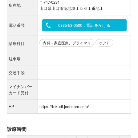
〒747-0231
所在地
山口県山口市徳地堀１５６１番地１
電話番号
0835-53-0500：電話をかける
内科（家庭医療、プライマリ
ケア）
診療科目
駐車場
交通手段
マイナンバー
カード受付
HP
https://tokudi.jadecom.or.jp/
診療時間