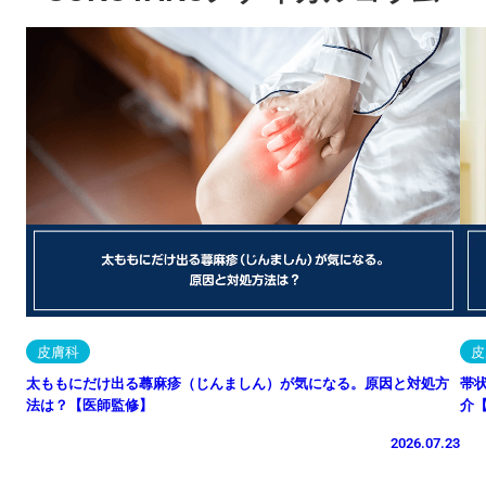
皮膚科
皮
太ももにだけ出る蕁麻疹（じんましん）が気になる。原因と対処方
帯
法は？【医師監修】
介
2026.07.23