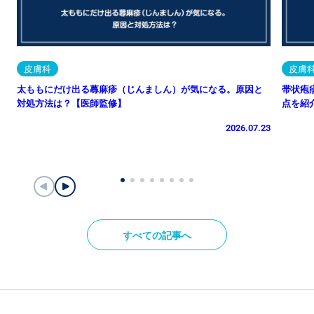
皮膚科
皮膚
太ももにだけ出る蕁麻疹（じんましん）が気になる。原因と
帯状疱
対処方法は？【医師監修】
点を紹
2026.07.23
すべての記事へ