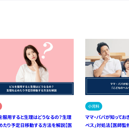
小児科
を服用すると生理はどうなるの？生理
ママ・パパが知ってお
めたり予定日移動する方法を解説【医
ペス」対処法【医師監