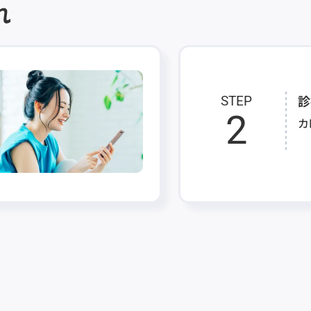
れ
診
STEP
2
カ