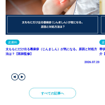
皮膚科
皮
太ももにだけ出る蕁麻疹（じんましん）が気になる。原因と対処方
帯
法は？【医師監修】
介
2026.07.23
すべての記事へ