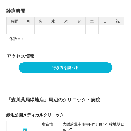
診療時間
時間
月
火
水
木
金
土
日
祝
―
―
―
―
―
―
―
―
休診日：
アクセス情報
行き方を調べる
「森川薬局緑地店」周辺のクリニック・病院
緑地公園メディカルクリニック
所在地
大阪府豊中市寺内2丁目4-1 緑地駅ビ
ル 2F