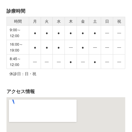
診療時間
時間
月
火
水
木
金
土
日
祝
9:00～
●
●
●
●
●
●
―
―
12:00
16:00～
●
●
●
―
●
―
―
―
19:00
8:45～
―
―
―
●
―
●
―
―
12:00
休診日：日・祝
アクセス情報