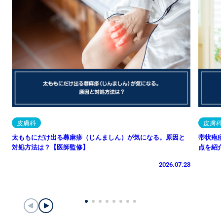
皮膚科
皮膚
太ももにだけ出る蕁麻疹（じんましん）が気になる。原因と
帯状疱
対処方法は？【医師監修】
点を紹
2026.07.23