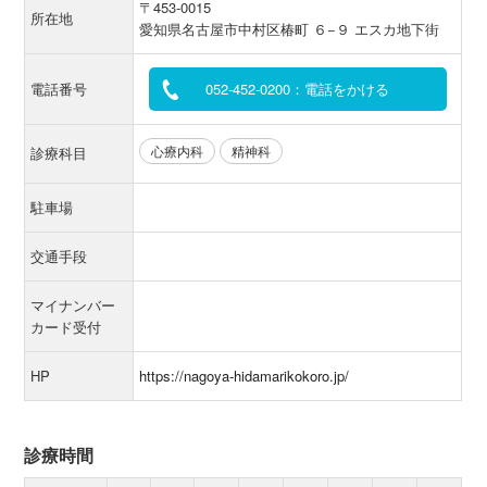
〒453-0015
所在地
愛知県名古屋市中村区椿町 ６−９ エスカ地下街
電話番号
052-452-0200：電話をかける
心療内科
精神科
診療科目
駐車場
交通手段
マイナンバー
カード受付
HP
https://nagoya-hidamarikokoro.jp/
診療時間