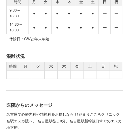
時間
月
火
水
木
金
土
日
祝
9:30～
●
●
●
●
●
●
―
―
13:30
14:30～
●
●
●
●
●
●
―
―
18:30
休診日：GWと年末年始
混雑状況
時間
月
火
水
木
金
土
日
祝
―
―
―
―
―
―
―
―
医院からのメッセージ
名古屋で心療内科や精神科をお探しなら ひだまりこころクリニック
名駅エスカ院へ。 名古屋駅徒歩0分、名古屋駅新幹線口すぐのエスカ
地下街。