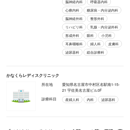
脳神経内科
呼吸器内科
心療内科
糖尿病・内分泌内科
脳神経外科
整形外科
リハビリ科
乳腺・内分泌外科
形成外科
眼科
小児科
耳鼻咽喉科
婦人科
皮膚科
泌尿器科
総合診療科
かなくらレディスクリニック
所在地
愛知県名古屋市中村区名駅南1-15-
21 宇佐美名古屋ビル3F
診療科目
産婦人科
内科
泌尿器科