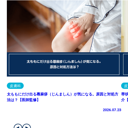
皮膚科
皮
太ももにだけ出る蕁麻疹（じんましん）が気になる。原因と対処方
帯
法は？【医師監修】
介
2026.07.23