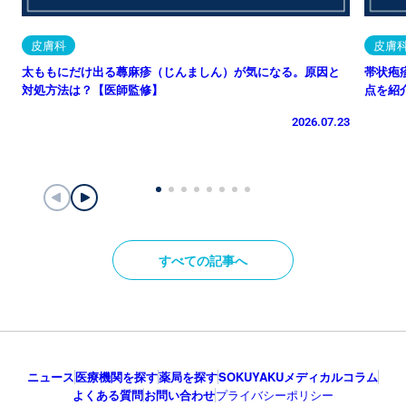
皮膚科
皮膚
太ももにだけ出る蕁麻疹（じんましん）が気になる。原因と
帯状疱
対処方法は？【医師監修】
点を紹
2026.07.23
すべての記事へ
ニュース
医療機関を探す
薬局を探す
SOKUYAKUメディカルコラム
よくある質問
お問い合わせ
プライバシーポリシー