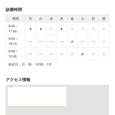
診療時間
時間
月
火
水
木
金
土
日
祝
9:00～
●
●
―
●
―
―
―
―
17:00
9:00～
―
―
―
―
●
―
―
―
19:15
9:00～
―
―
―
―
―
●
―
―
12:45
休診日：日・祝・12/29・1/3
アクセス情報