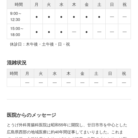
時間
月
火
水
木
金
土
日
祝
9:00～
●
●
●
●
●
●
―
―
12:30
15:00～
●
●
●
―
●
―
―
―
18:00
休診日：木午後・土午後・日・祝
混雑状況
時間
月
火
水
木
金
土
日
祝
―
―
―
―
―
―
―
―
医院からのメッセージ
とうげ外科胃腸科医院は昭和55年に開院し、廿日市市を中心とした
広島県西部の地域医療に約40年間従事してまいりました。これま