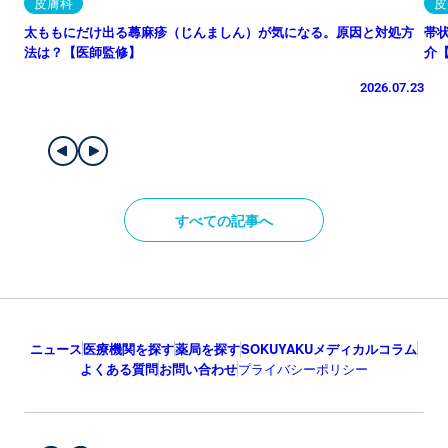
皮膚科
皮
太ももにだけ出る蕁麻疹（じんましん）が気になる。原因と対処方
帯
法は？【医師監修】
介
2026.07.23
すべての記事へ
ニュース
医療機関を探す
薬局を探す
SOKUYAKUメディカルコラム
よくある質問
お問い合わせ
プライバシーポリシー