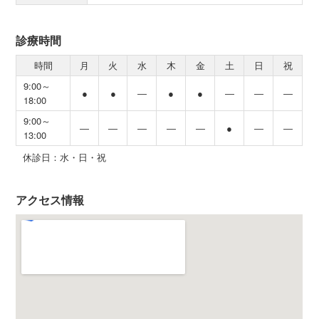
診療時間
時間
月
火
水
木
金
土
日
祝
9:00～
●
●
―
●
●
―
―
―
18:00
9:00～
―
―
―
―
―
●
―
―
13:00
休診日：水・日・祝
アクセス情報