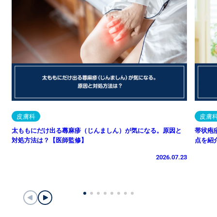
皮膚科
皮膚
太ももにだけ出る蕁麻疹（じんましん）が気になる。原因と
帯状疱
対処方法は？【医師監修】
点を紹
2026.07.23