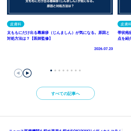
皮膚科
皮膚
太ももにだけ出る蕁麻疹（じんましん）が気になる。原因と
帯状疱
対処方法は？【医師監修】
点を紹
2026.07.23
すべての記事へ
ニュース
医療機関を探す
薬局を探す
SOKUYAKUメディカルコラム