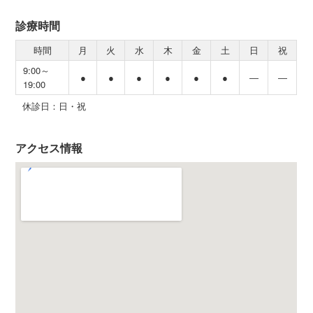
診療時間
時間
月
火
水
木
金
土
日
祝
9:00～
●
●
●
●
●
●
―
―
19:00
休診日：日・祝
アクセス情報