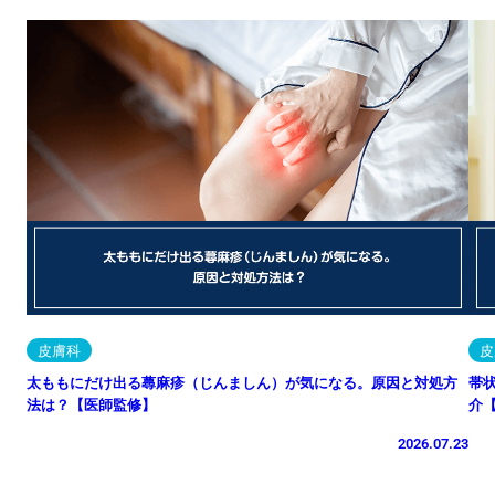
皮膚科
皮
太ももにだけ出る蕁麻疹（じんましん）が気になる。原因と対処方
帯
法は？【医師監修】
介
2026.07.23