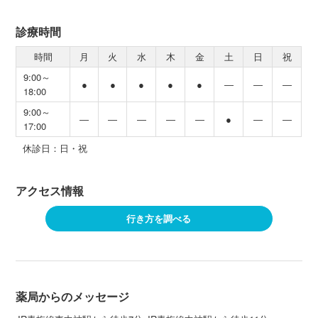
診療時間
時間
月
火
水
木
金
土
日
祝
9:00～
●
●
●
●
●
―
―
―
18:00
9:00～
―
―
―
―
―
●
―
―
17:00
休診日：日・祝
アクセス情報
行き方を調べる
薬局からのメッセージ