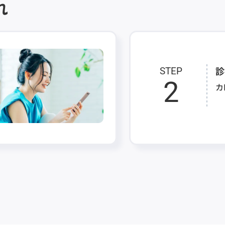
れ
診
STEP
2
カ