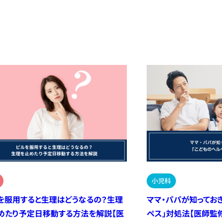
小児科
を服用すると生理はどうなるの？生理
ママ・パパが知ってお
めたり予定日移動する方法を解説【医
ペス」対処法【医師監