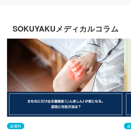
SOKUYAKUメディカルコラム
皮膚科
皮