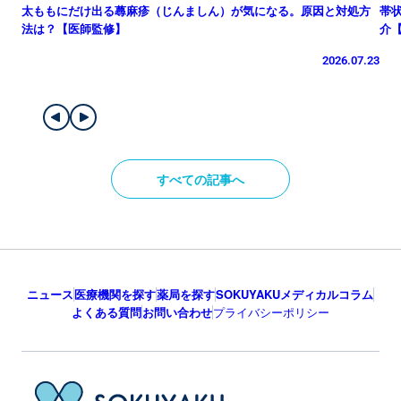
太ももにだけ出る蕁麻疹（じんましん）が気になる。原因と対処方
帯
法は？【医師監修】
介
2026.07.23
すべての記事へ
ニュース
医療機関を探す
薬局を探す
SOKUYAKUメディカルコラム
よくある質問
お問い合わせ
プライバシーポリシー