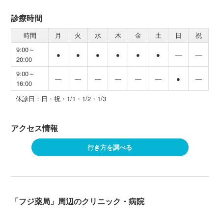
診療時間
時間
月
火
水
木
金
土
日
祝
9:00～
●
●
●
●
●
●
―
―
20:00
9:00～
―
―
―
―
―
―
●
―
16:00
休診日：日・祝・1/1・1/2・1/3
アクセス情報
行き方を調べる
「フジ薬局」周辺のクリニック・病院