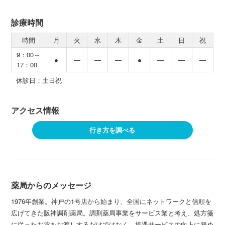
診療時間
時間
月
火
水
木
金
土
日
祝
9：00～
●
―
―
―
●
―
―
―
17：00
休診日：土日祝
アクセス情報
行き方を調べる
薬局からのメッセージ
1976年創業。神戸の1号店から始まり、全国にネットワークと信頼を
広げてきた阪神調剤薬局。調剤薬局事業をサービス業と考え、処方箋
に従ったお薬をお渡しするだけではなく、接遇サービスの向上に努め