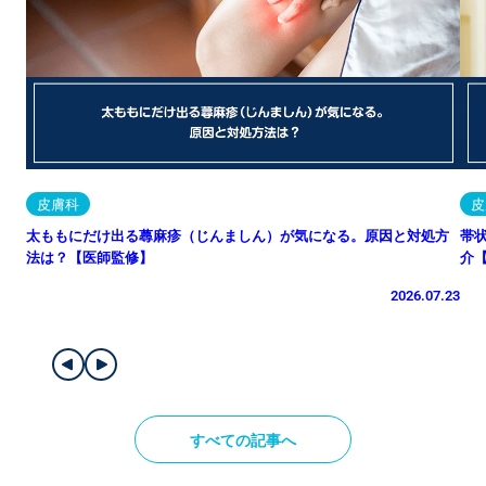
皮膚科
皮
太ももにだけ出る蕁麻疹（じんましん）が気になる。原因と対処方
帯
法は？【医師監修】
介
2026.07.23
すべての記事へ