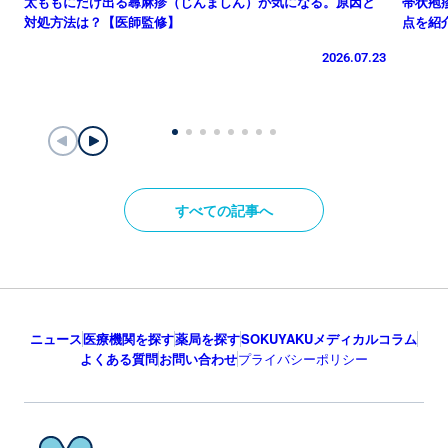
太ももにだけ出る蕁麻疹（じんましん）が気になる。原因と
帯状疱
対処方法は？【医師監修】
点を紹
2026.07.23
すべての記事へ
ニュース
医療機関を探す
薬局を探す
SOKUYAKUメディカルコラム
よくある質問
お問い合わせ
プライバシーポリシー