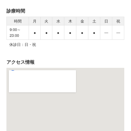
診療時間
時間
月
火
水
木
金
土
日
祝
9:00～
●
●
●
●
●
●
―
―
23:00
休診日：日・祝
アクセス情報