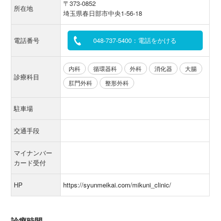
〒373-0852
所在地
埼玉県春日部市中央1-56-18
電話番号
048-737-5400：電話をかける
内科
循環器科
外科
消化器
大腸
診療科目
肛門外科
整形外科
駐車場
交通手段
マイナンバー
カード受付
HP
https://syunmeikai.com/mikuni_clinic/
診療時間