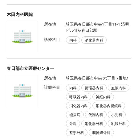
木田内科医院
所在地
埼玉県春日部市中央1丁目11-4 清興
ビル1階/春日部駅
診療科目
内科
消化器内科
春日部市立医療センター
所在地
埼玉県春日部市中央 六丁目 7番地1
診療科目
内科
循環器内科
血液内科
呼吸器内科
神経内科
消化器内科
消化器内視鏡科
糖尿病
代謝内科
小児科
外科
消化器外科
乳腺外科
整形外科
脳神経外科