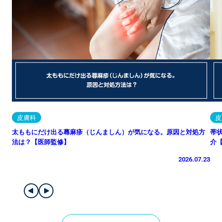
皮膚科
皮
太ももにだけ出る蕁麻疹（じんましん）が気になる。原因と対処方
帯
法は？【医師監修】
介
2026.07.23