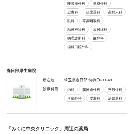
呼吸器外科
形成外科
皮膚科
泌尿器科
産婦人科
眼科
耳鼻咽喉科
精神神経科
放射線科
病理診断科
麻酔科
歯科口腔外科
春日部厚生病院
所在地
埼玉県春日部市緑町6-11-48
診療科目
内科
脳神経外科
整形外科
形成外科
皮膚科
泌尿器科
「みくに中央クリニック」周辺の薬局