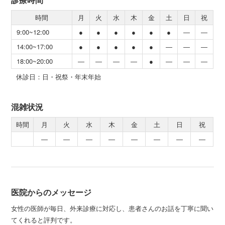
時間
月
火
水
木
金
土
日
祝
9:00~12:00
●
●
●
●
●
●
―
―
14:00~17:00
●
●
●
●
●
―
―
―
18:00~20:00
―
―
―
―
●
―
―
―
休診日：日・祝祭・年末年始
混雑状況
時間
月
火
水
木
金
土
日
祝
―
―
―
―
―
―
―
―
医院からのメッセージ
女性の医師が毎日、外来診療に対応し、患者さんのお話を丁寧に聞い
てくれると評判です。