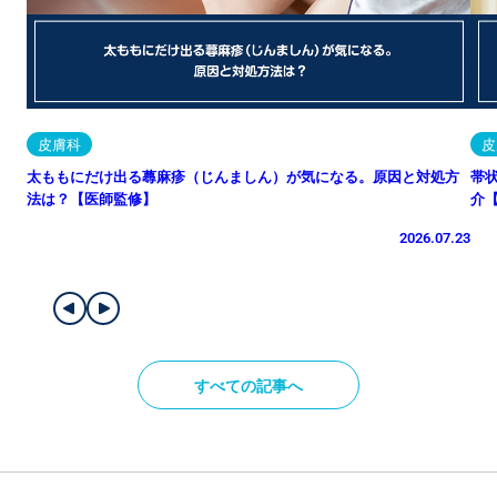
皮膚科
皮
太ももにだけ出る蕁麻疹（じんましん）が気になる。原因と対処方
帯
法は？【医師監修】
介
2026.07.23
すべての記事へ