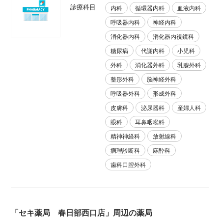
診療科目
内科
循環器内科
血液内科
呼吸器内科
神経内科
消化器内科
消化器内視鏡科
糖尿病
代謝内科
小児科
外科
消化器外科
乳腺外科
整形外科
脳神経外科
呼吸器外科
形成外科
皮膚科
泌尿器科
産婦人科
眼科
耳鼻咽喉科
精神神経科
放射線科
病理診断科
麻酔科
歯科口腔外科
「セキ薬局 春日部西口店」周辺の薬局