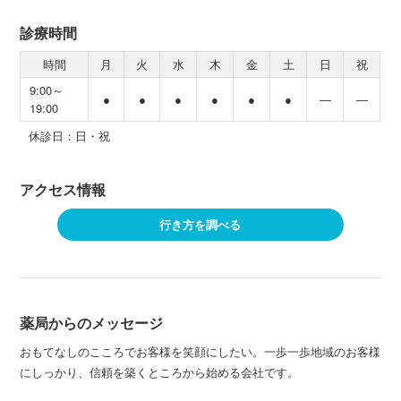
診療時間
時間
月
火
水
木
金
土
日
祝
9:00～
●
●
●
●
●
●
―
―
19:00
休診日：日・祝
アクセス情報
行き方を調べる
薬局からのメッセージ
おもてなしのこころでお客様を笑顔にしたい。一歩一歩地域のお客様
にしっかり、信頼を築くところから始める会社です。