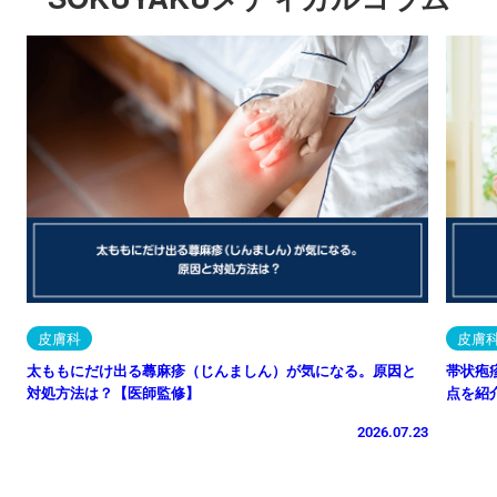
皮膚科
皮膚
太ももにだけ出る蕁麻疹（じんましん）が気になる。原因と
帯状疱
対処方法は？【医師監修】
点を紹
2026.07.23