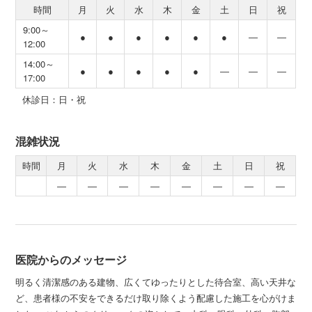
時間
月
火
水
木
金
土
日
祝
9:00～
●
●
●
●
●
●
―
―
12:00
14:00～
●
●
●
●
●
―
―
―
17:00
休診日：日・祝
混雑状況
時間
月
火
水
木
金
土
日
祝
―
―
―
―
―
―
―
―
医院からのメッセージ
明るく清潔感のある建物、広くてゆったりとした待合室、高い天井な
ど、患者様の不安をできるだけ取り除くよう配慮した施工を心がけま