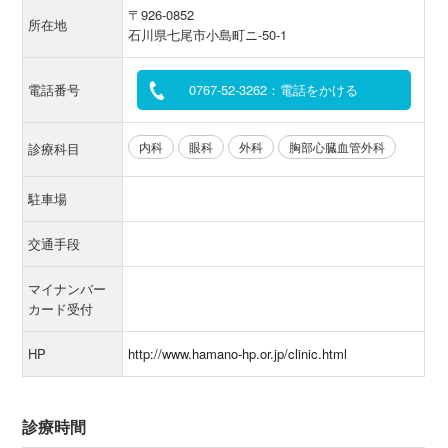
〒926-0852
所在地
石川県七尾市小島町ニ-50-1
電話番号
0767-52-3262：電話をかける
内科
眼科
外科
胸部心臓血管外科
診療科目
駐車場
交通手段
マイナンバー
カード受付
HP
http://www.hamano-hp.or.jp/clinic.html
診療時間