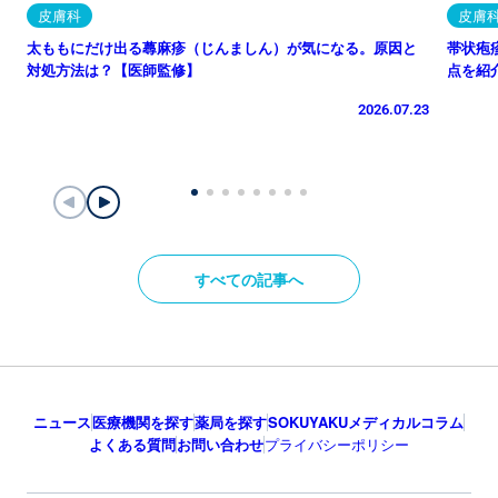
皮膚科
皮膚
太ももにだけ出る蕁麻疹（じんましん）が気になる。原因と
帯状疱
対処方法は？【医師監修】
点を紹
2026.07.23
すべての記事へ
ニュース
医療機関を探す
薬局を探す
SOKUYAKUメディカルコラム
よくある質問
お問い合わせ
プライバシーポリシー