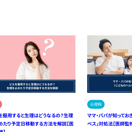
小児科
を服用すると生理はどうなるの？生理
ママ・パパが知ってお
めたり予定日移動する方法を解説【医
ペス」対処法【医師監
修】