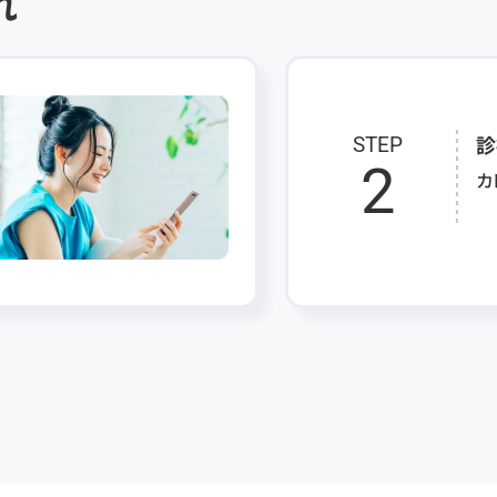
れ
診
STEP
2
カ