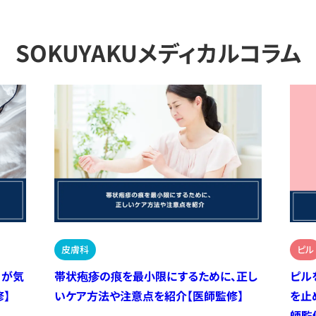
SOKUYAKUメディカルコラム
皮膚科
ピル
）が気
帯状疱疹の痕を最小限にするために、正し
ピル
】
いケア方法や注意点を紹介【医師監修】
を止
師監