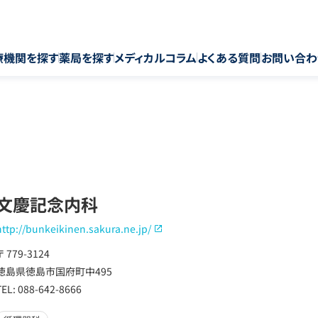
療機関を探す
薬局を探す
メディカルコラム
よくある質問
お問い合わ
文慶記念内科
http://bunkeikinen.sakura.ne.jp/
〒 779-3124
徳島県徳島市国府町中495
TEL: 088-642-8666