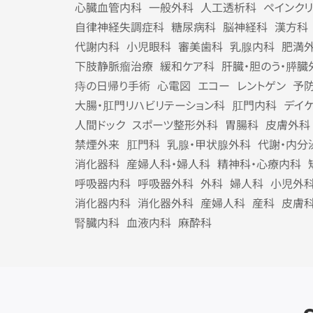
心臓血管内科
一般外科
人工透析科
ペインク
自律神経失調症科
糖尿病科
脳神経科
漢方科
代謝内科
小児眼科
審美歯科
乳腺内科
肥満
下肢静脈瘤治療
緩和ケア科
肝臓・胆のう・膵臓
痔の日帰り手術
心電図
エコー
レントゲン
予
大腸・肛門リハビリテーション科
肛門内科
デイ
人間ドック
スポーツ整形外科
胃腸科
皮膚外科
禁煙外来
肛門科
乳腺・甲状腺外科
代謝・内分
消化器科
産婦人科・婦人科
精神科・心療内科
呼吸器内科
呼吸器外科
外科
婦人科
小児外
消化器内科
消化器外科
産婦人科
産科
皮膚
腎臓内科
血液内科
麻酔科