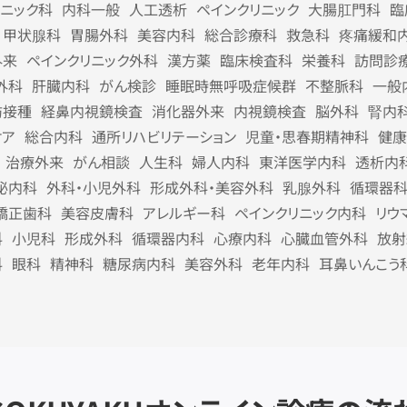
リニック科
内科一般
人工透析
ペインクリニック
大腸肛門科
臨
甲状腺科
胃腸外科
美容内科
総合診療科
救急科
疼痛緩和
外来
ペインクリニック外科
漢方薬
臨床検査科
栄養科
訪問診
外科
肝臓内科
がん検診
睡眠時無呼吸症候群
不整脈科
一般
防接種
経鼻内視鏡検査
消化器外来
内視鏡検査
脳外科
腎内
ケア
総合内科
通所リハビリテーション
児童・思春期精神科
健康
治療外来
がん相談
人生科
婦人内科
東洋医学内科
透析内
泌内科
外科・小児外科
形成外科・美容外科
乳腺外科
循環器
矯正歯科
美容皮膚科
アレルギー科
ペインクリニック内科
リウ
科
小児科
形成外科
循環器内科
心療内科
心臓血管外科
放射
科
眼科
精神科
糖尿病内科
美容外科
老年内科
耳鼻いんこう