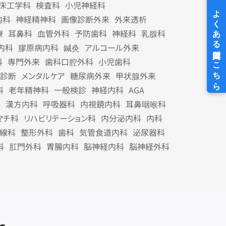
床工学科
検査科
小児神経科
内科
神経精神科
画像診断外来
外来透析
療
耳鼻科
血管外科
予防歯科
神経科
乳腺科
内科
膠原病内科
鍼灸
アルコール外来
科
専門外来
歯科口腔外科
小児歯科
診断
メンタルケア
糖尿病外来
甲状腺外来
科
老年精神科
一般検診
神経内科
AGA
科
漢方内科
呼吸器科
内視鏡内科
耳鼻咽喉科
マチ科
リハビリテーション科
内分泌内科
内科
線科
整形外科
歯科
気管食道内科
泌尿器科
科
肛門外科
胃腸内科
脳神経内科
脳神経外科